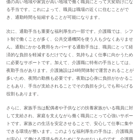
価の高い地域や家賃が高い地域で働く職員にとって大変助けにな
る手当です。これによって、職員は職場の近くに住むことがで
き、通勤時間を短縮することが可能になります。
次に、通勤手当も重要な福利厚生の一部です。介護職では、シフ
ト制で働くことが多く、公共交通機関を使う人も少なくありませ
ん。通勤にかかる費用をカバーする通勤手当は、職員にとって経
済的な負担を軽減するだけでなく、気持ちよく仕事に向かうため
に必要なサポートです。加えて、介護職に特有の手当としては、
夜勤手当があります。介護施設は24時間体制で運営されることが
多いため、夜間の勤務も必要です。夜勤は心身に負担がかかるこ
ともあり、手当が支給されることでその負担を少しでも和らげる
役割もあります。
さらに、家族手当は配偶者や子供などの扶養家族がいる職員に対
して支給され、家庭を支えながら働く職員にとって心強いサポー
トです。家族との生活を安定させることで、安心して仕事に集中
できる環境が整います。このような福利厚生の手当は、介護職員
が安心して働ける環境を作るために欠かせないものです。介護職